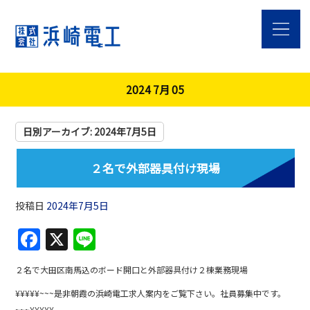
2024 7月 05
日別アーカイブ:
2024年7月5日
２名で外部器具付け現場
投稿日
2024年7月5日
F
X
Li
a
n
２名で大田区南馬込のボード開口と外部器具付け２棟業務現場
c
e
¥¥¥¥¥~~~是非朝霞の浜崎電工求人案内をご覧下さい。社員募集中です。
e
~~~¥¥¥¥¥