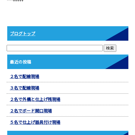
b
o
o
k
ブログトップ
最近の投稿
２名で配線現場
３名で配線現場
２名で外構と仕上げ残現場
２名でボード開口現場
５名で仕上げ器具付け現場