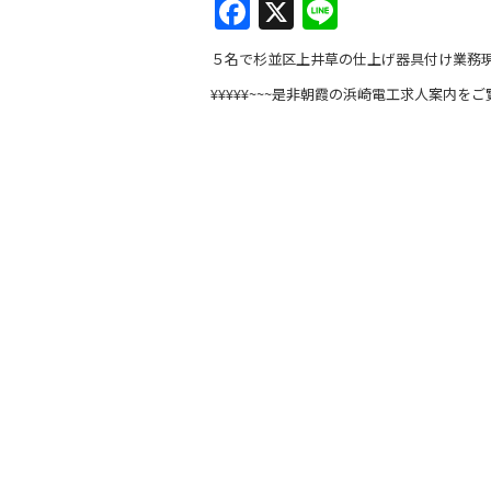
F
X
Li
a
n
５名で杉並区上井草の仕上げ器具付け業務
c
e
¥¥¥¥¥~~~是非朝霞の浜崎電工求人案内をご
e
b
o
o
k