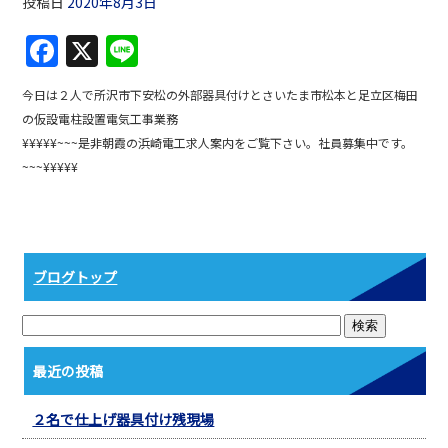
投稿日
2020年8月3日
F
X
Li
a
n
今日は２人で所沢市下安松の外部器具付けとさいたま市松本と足立区梅田
c
e
の仮設電柱設置電気工事業務
e
¥¥¥¥¥~~~是非朝霞の浜崎電工求人案内をご覧下さい。社員募集中です。
b
~~~¥¥¥¥¥
o
o
k
ブログトップ
最近の投稿
２名で仕上げ器具付け残現場