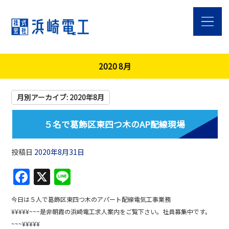
2020 8月
月別アーカイブ:
2020年8月
５名で葛飾区東四つ木のAP配線現場
投稿日
2020年8月31日
F
X
Li
a
n
今日は５人で葛飾区東四つ木のアパート配線電気工事業務
c
e
¥¥¥¥¥~~~是非朝霞の浜崎電工求人案内をご覧下さい。社員募集中です。
e
~~~¥¥¥¥¥