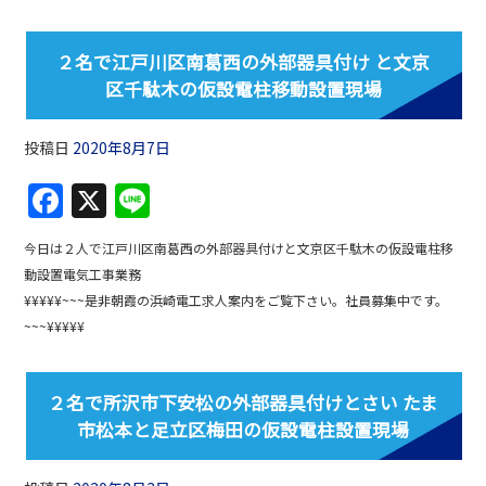
b
o
２名で江戸川区南葛西の外部器具付け と文京
o
区千駄木の仮設電柱移動設置現場
k
投稿日
2020年8月7日
F
X
Li
a
n
今日は２人で江戸川区南葛西の外部器具付けと文京区千駄木の仮設電柱移
c
e
動設置電気工事業務
e
¥¥¥¥¥~~~是非朝霞の浜崎電工求人案内をご覧下さい。社員募集中です。
b
~~~¥¥¥¥¥
o
o
２名で所沢市下安松の外部器具付けとさい たま
市松本と足立区梅田の仮設電柱設置現場
k