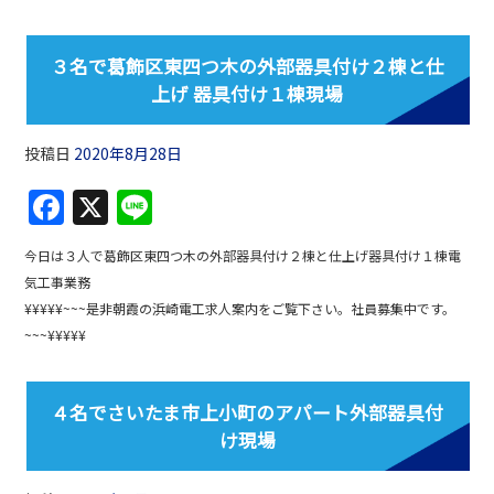
b
o
３名で葛飾区東四つ木の外部器具付け２棟と仕
o
上げ 器具付け１棟現場
k
投稿日
2020年8月28日
F
X
Li
a
n
今日は３人で葛飾区東四つ木の外部器具付け２棟と仕上げ器具付け１棟電
c
e
気工事業務
e
¥¥¥¥¥~~~是非朝霞の浜崎電工求人案内をご覧下さい。社員募集中です。
b
~~~¥¥¥¥¥
o
o
４名でさいたま市上小町のアパート外部器具付
け現場
k