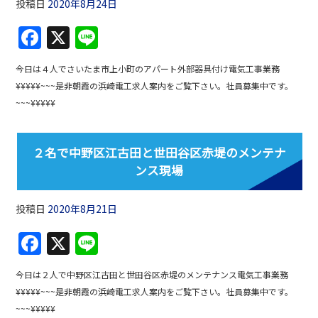
投稿日
2020年8月24日
F
X
Li
a
n
今日は４人でさいたま市上小町のアパート外部器具付け電気工事業務
c
e
¥¥¥¥¥~~~是非朝霞の浜崎電工求人案内をご覧下さい。社員募集中です。
e
~~~¥¥¥¥¥
b
o
２名で中野区江古田と世田谷区赤堤のメンテナ
o
ンス現場
k
投稿日
2020年8月21日
F
X
Li
a
n
今日は２人で中野区江古田と世田谷区赤堤のメンテナンス電気工事業務
c
e
¥¥¥¥¥~~~是非朝霞の浜崎電工求人案内をご覧下さい。社員募集中です。
e
~~~¥¥¥¥¥