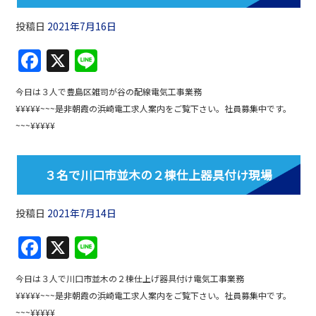
o
k
投稿日
2021年7月16日
F
X
Li
a
n
今日は３人で豊島区雑司が谷の配線電気工事業務
c
e
¥¥¥¥¥~~~是非朝霞の浜崎電工求人案内をご覧下さい。社員募集中です。
e
~~~¥¥¥¥¥
b
o
３名で川口市並木の２棟仕上器具付け現場
o
k
投稿日
2021年7月14日
F
X
Li
a
n
今日は３人で川口市並木の２棟仕上げ器具付け電気工事業務
c
e
¥¥¥¥¥~~~是非朝霞の浜崎電工求人案内をご覧下さい。社員募集中です。
e
~~~¥¥¥¥¥