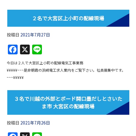
b
o
２名で大宮区上小町の配線現場
o
k
投稿日
2021年7月27日
F
X
Li
a
n
今日は２人で大宮区上小町の配線電気工事業務
c
e
¥¥¥¥¥~~~是非朝霞の浜崎電工求人案内をご覧下さい。社員募集中です。
e
~~~¥¥¥¥¥
b
o
３名で川越の外部とボード開口墨だしとさいた
o
ま市 大宮区の配線現場
k
投稿日
2021年7月26日