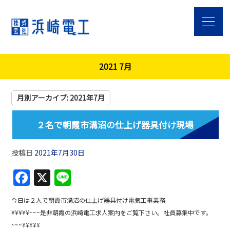
2021 7月
月別アーカイブ:
2021年7月
２名で朝霞市溝沼の仕上げ器具付け現場
投稿日
2021年7月30日
F
X
Li
a
n
今日は２人で朝霞市溝沼の仕上げ器具付け電気工事業務
c
e
¥¥¥¥¥~~~是非朝霞の浜崎電工求人案内をご覧下さい。社員募集中です。
e
~~~¥¥¥¥¥