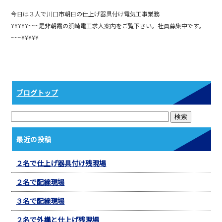
a
n
今日は３人で川口市朝日の仕上げ器具付け電気工事業務
c
e
¥¥¥¥¥~~~是非朝霞の浜崎電工求人案内をご覧下さい。社員募集中です。
e
~~~¥¥¥¥¥
b
o
o
ブログトップ
k
最近の投稿
２名で仕上げ器具付け残現場
２名で配線現場
３名で配線現場
２名で外構と仕上げ残現場