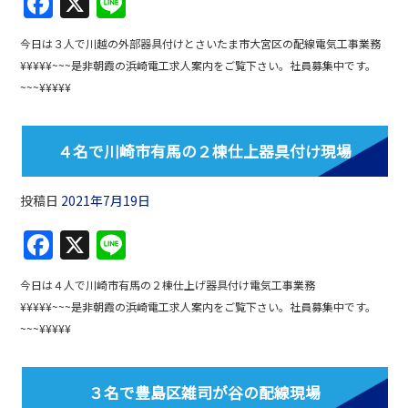
F
X
Li
a
n
今日は３人で川越の外部器具付けとさいたま市大宮区の配線電気工事業務
c
e
¥¥¥¥¥~~~是非朝霞の浜崎電工求人案内をご覧下さい。社員募集中です。
e
~~~¥¥¥¥¥
b
o
４名で川崎市有馬の２棟仕上器具付け現場
o
k
投稿日
2021年7月19日
F
X
Li
a
n
今日は４人で川崎市有馬の２棟仕上げ器具付け電気工事業務
c
e
¥¥¥¥¥~~~是非朝霞の浜崎電工求人案内をご覧下さい。社員募集中です。
e
~~~¥¥¥¥¥
b
o
３名で豊島区雑司が谷の配線現場