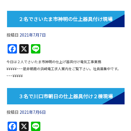
b
o
２名でさいたま市神明の仕上器具付け現場
o
k
投稿日
2021年7月7日
F
X
Li
a
n
今日は２人でさいたま市神明の仕上げ器具付け電気工事業務
c
e
¥¥¥¥¥~~~是非朝霞の浜崎電工求人案内をご覧下さい。社員募集中です。
e
~~~¥¥¥¥¥
b
o
３名で川口市朝日の仕上器具付け２棟現場
o
k
投稿日
2021年7月6日
F
X
Li