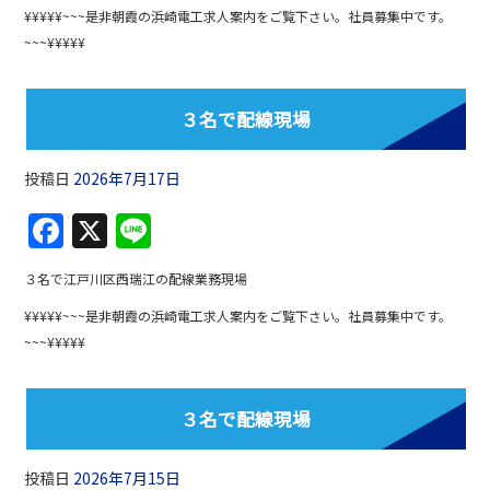
c
e
¥¥¥¥¥~~~是非朝霞の浜崎電工求人案内をご覧下さい。社員募集中です。
e
~~~¥¥¥¥¥
b
o
３名で配線現場
o
k
投稿日
2026年7月17日
F
X
Li
a
n
３名で江戸川区西瑞江の配線業務現場
c
e
¥¥¥¥¥~~~是非朝霞の浜崎電工求人案内をご覧下さい。社員募集中です。
e
~~~¥¥¥¥¥
b
o
３名で配線現場
o
k
投稿日
2026年7月15日