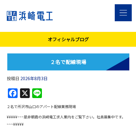
オフィシャルブログ
２名で配線現場
投稿日
2026年8月3日
F
X
Li
a
n
２名で所沢市山口のアパート配線業務現場
c
e
¥¥¥¥¥~~~是非朝霞の浜崎電工求人案内をご覧下さい。社員募集中です。
e
~~~¥¥¥¥¥
b