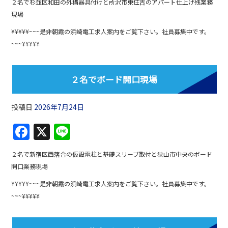
２名で杉並区和田の外構器具付けと所沢市東住吉のアパート仕上げ残業務
c
e
現場
e
¥¥¥¥¥~~~是非朝霞の浜崎電工求人案内をご覧下さい。社員募集中です。
b
~~~¥¥¥¥¥
o
o
２名でボード開口現場
k
投稿日
2026年7月24日
F
X
Li
a
n
２名で新宿区西落合の仮設電柱と基礎スリーブ取付と狭山市中央のボード
c
e
開口業務現場
e
¥¥¥¥¥~~~是非朝霞の浜崎電工求人案内をご覧下さい。社員募集中です。
b
~~~¥¥¥¥¥
o