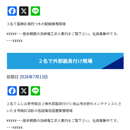
F
X
Li
a
n
３名で葛飾区東四つ木の配線業務現場
c
e
¥¥¥¥¥~~~是非朝霞の浜崎電工求人案内をご覧下さい。社員募集中です。
e
~~~¥¥¥¥¥
b
o
２名で外部器具付け現場
o
k
投稿日
2026年7月13日
F
X
Li
a
n
２名でふじみ野市南台２棟外部器具付けと狭山市水野のメンテナンスとさ
c
e
いたま市南区沼影の仮設電柱設置業務現場
e
¥¥¥¥¥~~~是非朝霞の浜崎電工求人案内をご覧下さい。社員募集中です。
b
~~~¥¥¥¥¥