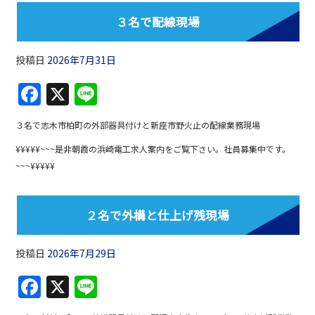
o
３名で配線現場
o
k
投稿日
2026年7月31日
F
X
Li
a
n
３名で志木市柏町の外部器具付けと新座市野火止の配線業務現場
c
e
¥¥¥¥¥~~~是非朝霞の浜崎電工求人案内をご覧下さい。社員募集中です。
e
~~~¥¥¥¥¥
b
o
２名で外構と仕上げ残現場
o
k
投稿日
2026年7月29日
F
X
Li
a
n