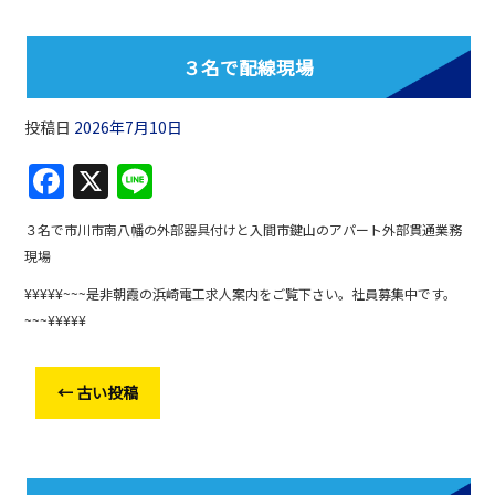
o
o
３名で配線現場
k
投稿日
2026年7月10日
F
X
Li
a
n
３名で市川市南八幡の外部器具付けと入間市鍵山のアパート外部貫通業務
c
e
現場
e
¥¥¥¥¥~~~是非朝霞の浜崎電工求人案内をご覧下さい。社員募集中です。
b
~~~¥¥¥¥¥
o
o
←
古い投稿
k