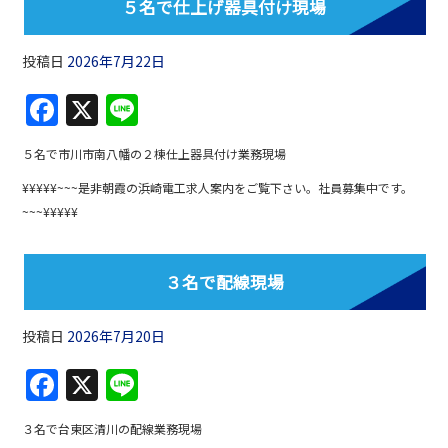
o
５名で仕上げ器具付け現場
k
投稿日
2026年7月22日
F
X
Li
a
n
５名で市川市南八幡の２棟仕上器具付け業務現場
c
e
¥¥¥¥¥~~~是非朝霞の浜崎電工求人案内をご覧下さい。社員募集中です。
e
~~~¥¥¥¥¥
b
o
３名で配線現場
o
k
投稿日
2026年7月20日
F
X
Li
a
n
３名で台東区清川の配線業務現場