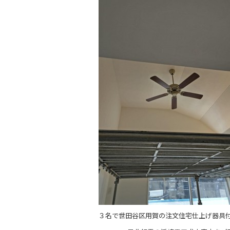
c
e
e
b
o
o
k
３名で世田谷区用賀の注文住宅仕上げ器具