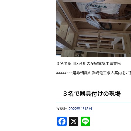
３名で荒川区荒川の配線電気工事業務
¥¥¥¥¥~~~是非朝霞の浜崎電工求人案内をご
３名で器具付けの現場
投稿日
2022年4月8日
F
X
Li
a
n