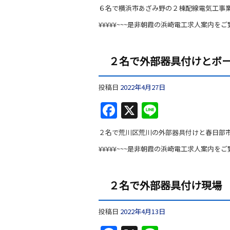
６名で横浜市あざみ野の２棟配線電気工事
¥¥¥¥¥~~~是非朝霞の浜崎電工求人案内をご
２名で外部器具付けとボ
投稿日
2022年4月27日
F
X
Li
a
n
２名で荒川区荒川の外部器具付けと春日部
c
e
¥¥¥¥¥~~~是非朝霞の浜崎電工求人案内をご
e
b
２名で外部器具付け現場
o
o
投稿日
2022年4月13日
k