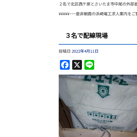
２名で北区西ケ原とさいたま市中尾の外部
¥¥¥¥¥~~~是非朝霞の浜崎電工求人案内をご
３名で配線現場
投稿日
2022年4月11日
F
X
Li
a
n
c
e
e
b
o
o
k