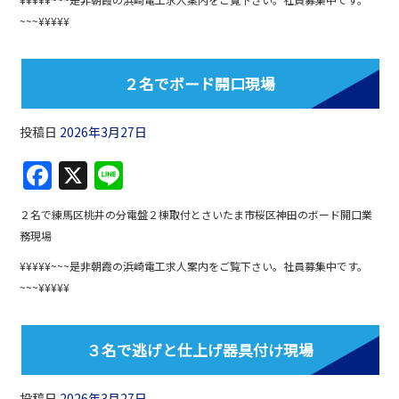
b
~~~¥¥¥¥¥
o
o
２名でボード開口現場
k
投稿日
2026年3月27日
F
X
Li
a
n
２名で練馬区桃井の分電盤２棟取付とさいたま市桜区神田のボード開口業
c
e
務現場
e
¥¥¥¥¥~~~是非朝霞の浜崎電工求人案内をご覧下さい。社員募集中です。
b
~~~¥¥¥¥¥
o
o
３名で逃げと仕上げ器具付け現場
k
投稿日
2026年3月27日