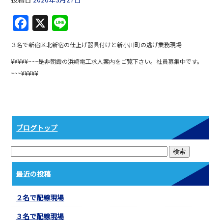
F
X
Li
a
n
３名で新宿区北新宿の仕上げ器具付けと新小川町の逃げ業務現場
c
e
¥¥¥¥¥~~~是非朝霞の浜崎電工求人案内をご覧下さい。社員募集中です。
e
~~~¥¥¥¥¥
b
o
o
k
ブログトップ
最近の投稿
２名で配線現場
３名で配線現場