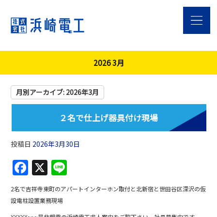
2026 3月
月別アーカイブ:
2026年3月
２名で仕上げ器具付け現場
投稿日
2026年3月30日
F
X
Li
a
n
2名で吉祥寺東町のアパートインターホン取付と北新宿と世田谷区深沢の仮
c
e
設電柱設置業務現場
e
¥¥¥¥¥~~~是非朝霞の浜崎電工求人案内をご覧下さい。社員募集中です。