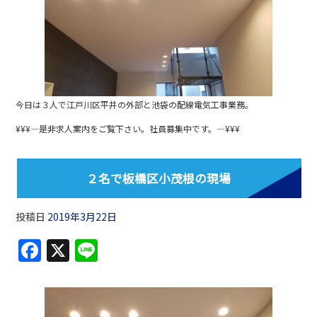
b
o
o
k
今日は３人で江戸川区平井の外部と池袋の配線電気工事業務。
¥¥¥—是非求人案内をご覧下さい。社員募集中です。—¥¥¥
２名で板橋区小茂根の現場
投稿日
2019年3月22日
F
X
Li
a
n
c
e