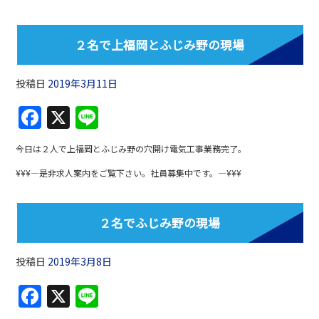
e
b
２名で上福岡とふじみ野の現場
o
o
投稿日
2019年3月11日
k
F
X
Li
a
n
今日は２人で上福岡とふじみ野の穴開け電気工事業務完了。
c
e
¥¥¥—是非求人案内をご覧下さい。社員募集中です。—¥¥¥
e
b
２名でふじみ野の現場
o
o
投稿日
2019年3月8日
k
F
X
Li