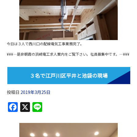
b
o
o
k
今日は３人で西川口の配線電気工事業務完了。
¥¥¥—是非朝霞の浜崎電工求人案内をご覧下さい。社員募集中です。—¥¥¥
３名で江戸川区平井と池袋の現場
投稿日
2019年3月25日
F
X
Li
a
n
c
e
e