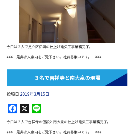
e
b
o
o
k
今日は２人で足立区伊興の仕上げ電気工事業務完了。
¥¥¥—是非求人案内をご覧下さい。社員募集中です。—¥¥¥
３名で吉祥寺と南大泉の現場
投稿日
2019年3月15日
F
X
Li
a
n
今日は３人で吉祥寺の仮設と南大泉の仕上げ電気工事業務完了。
c
e
¥¥¥—是非求人案内をご覧下さい。社員募集中です。—¥¥¥