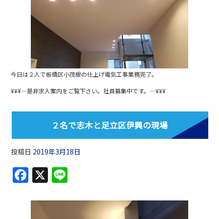
e
b
o
o
k
今日は２人で板橋区小茂根の仕上げ電気工事業務完了。
¥¥¥—是非求人案内をご覧下さい。社員募集中です。—¥¥¥
２名で志木と足立区伊興の現場
投稿日
2019年3月18日
F
X
Li
a
n
c
e