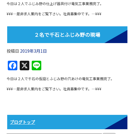
a
n
今日は２人でふじみ野の仕上げ器具付け電気工事業務完了。
c
e
¥¥¥—是非求人案内をご覧下さい。社員募集中です。—¥¥¥
e
b
２名で千石とふじみ野の現場
o
o
投稿日
2019年3月1日
k
F
X
Li
a
n
今日は２人で千石の仮設とふじみ野の穴あけの電気工事業務完了。
c
e
¥¥¥—是非求人案内をご覧下さい。社員募集中です。—¥¥¥
e
b
o
o
ブログトップ
k