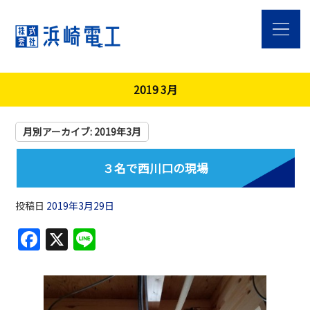
2019 3月
月別アーカイブ:
2019年3月
３名で西川口の現場
投稿日
2019年3月29日
F
X
Li
a
n
c
e
e