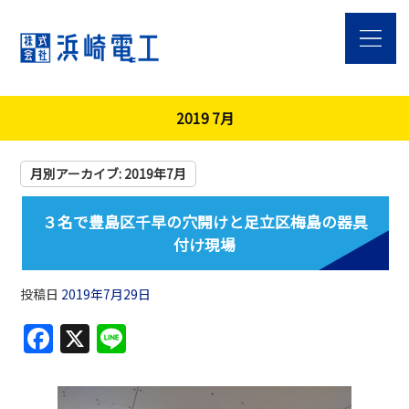
2019 7月
月別アーカイブ:
2019年7月
３名で豊島区千早の穴開けと足立区梅島の器具
付け現場
投稿日
2019年7月29日
F
X
Li
a
n
c
e