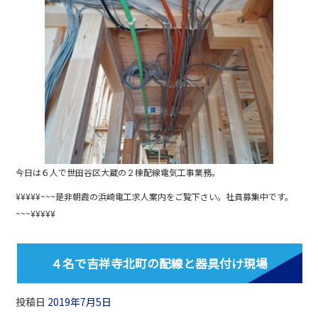
c
e
e
b
o
o
k
今日は６人で世田谷区大蔵の２棟配線電気工事業務。
¥¥¥¥¥~~~是非朝霞の浜崎電工求人案内をご覧下さい。社員募集中です。
~~~¥¥¥¥¥
４名で吉祥寺北町の配線と器具付け現場
投稿日
2019年7月5日