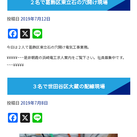
２名で葛飾区東立石の穴開け現場
o
k
投稿日
2019年7月12日
F
X
Li
a
n
今日は２人で葛飾区東立石の穴開け電気工事業務。
c
e
¥¥¥¥¥~~~是非朝霞の浜崎電工求人案内をご覧下さい。社員募集中です。
e
~~~¥¥¥¥¥
b
o
３名で世田谷区大蔵の配線現場
o
k
投稿日
2019年7月8日
F
X
Li
a
n