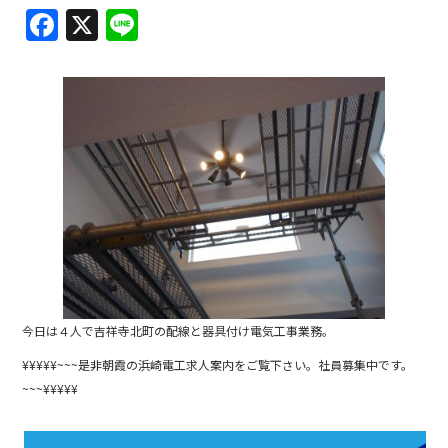
F
X
Li
a
n
c
e
e
b
o
o
k
今日は４人で吉祥寺北町の配線と器具付け電気工事業務。
¥¥¥¥¥~~~是非朝霞の浜崎電工求人案内をご覧下さい。社員募集中です。
~~~¥¥¥¥¥