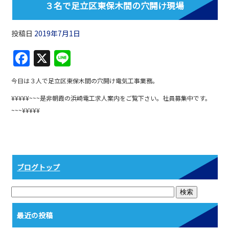
３名で足立区東保木間の穴開け現場
投稿日
2019年7月1日
F
X
Li
a
n
今日は３人で足立区東保木間の穴開け電気工事業務。
c
e
¥¥¥¥¥~~~是非朝霞の浜崎電工求人案内をご覧下さい。社員募集中です。
e
~~~¥¥¥¥¥
b
o
o
k
ブログトップ
最近の投稿