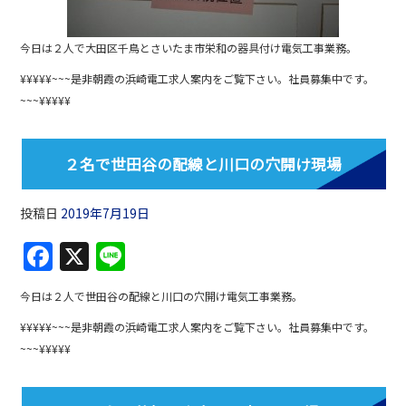
今日は２人で大田区千鳥とさいたま市栄和の器具付け電気工事業務。
¥¥¥¥¥~~~是非朝霞の浜崎電工求人案内をご覧下さい。社員募集中です。
~~~¥¥¥¥¥
２名で世田谷の配線と川口の穴開け現場
投稿日
2019年7月19日
F
X
Li
a
n
今日は２人で世田谷の配線と川口の穴開け電気工事業務。
c
e
¥¥¥¥¥~~~是非朝霞の浜崎電工求人案内をご覧下さい。社員募集中です。
e
~~~¥¥¥¥¥
b
o