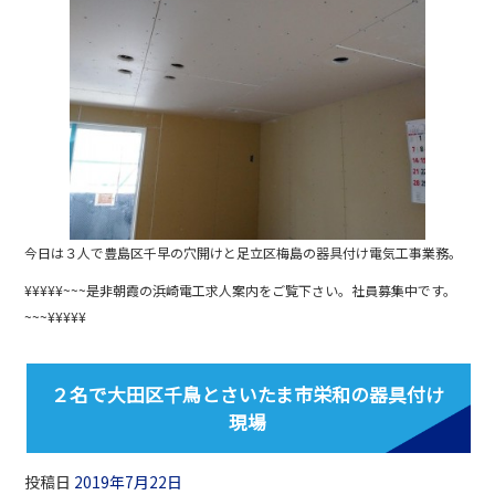
e
b
o
o
k
今日は３人で豊島区千早の穴開けと足立区梅島の器具付け電気工事業務。
¥¥¥¥¥~~~是非朝霞の浜崎電工求人案内をご覧下さい。社員募集中です。
~~~¥¥¥¥¥
２名で大田区千鳥とさいたま市栄和の器具付け
現場
投稿日
2019年7月22日