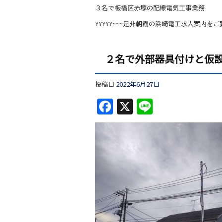
３名で板橋区赤塚の配線電気工事業務
¥¥¥¥¥~~~是非朝霞の浜崎電工求人案内をご
２名で外部器具付けと仮
投稿日
2022年6月27日
F
X
Li
a
n
c
e
e
b
o
o
k