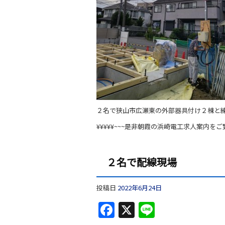
２名で狭山市広瀬東の外部器具付け２棟と
¥¥¥¥¥~~~是非朝霞の浜崎電工求人案内をご
２名で配線現場
投稿日
2022年6月24日
F
X
Li