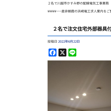
a
n
２名で川越市かすみ野の配線電気工事業務
c
e
¥¥¥¥¥~~~是非朝霞の浜崎電工求人案内をご
e
b
２名で注文住宅外部器具
o
o
投稿日
2022年6月22日
k
F
X
Li
a
n
c
e
e
b
o
o
k