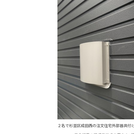
c
e
e
b
o
o
k
２名で杉並区成田西の注文住宅外部器具付