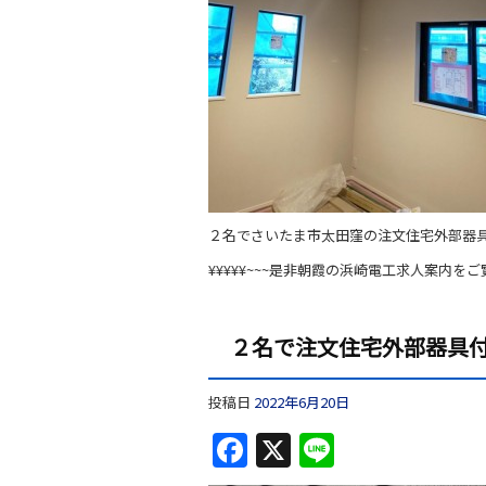
２名でさいたま市太田窪の注文住宅外部器
¥¥¥¥¥~~~是非朝霞の浜崎電工求人案内をご
２名で注文住宅外部器具
投稿日
2022年6月20日
F
X
Li
a
n