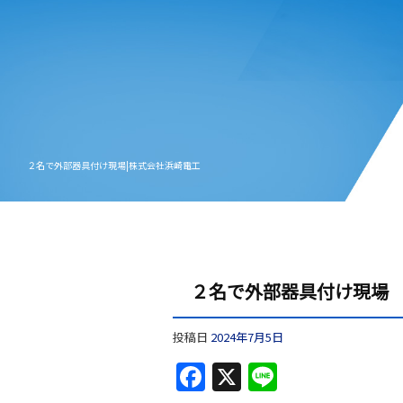
２名で外部器具付け現場|株式会社浜崎電工
２名で外部器具付け現場
投稿日
2024年7月5日
F
X
Li