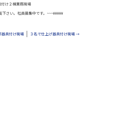
具付け２棟業務現場
覧下さい。社員募集中です。~~~¥¥¥¥¥
部器具付け現場
３名で仕上げ器具付け現場
→