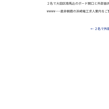
a
n
２名で大田区南馬込のボード開口と外部器
c
e
¥¥¥¥¥~~~是非朝霞の浜崎電工求人案内をご
e
b
o
←
２名で外
o
k