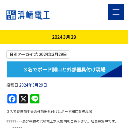
2024 3月 29
日別アーカイブ:
2024年3月29日
３名でボード開口と外部器具付け現場
投稿日
2024年3月29日
F
X
Li
a
n
３名で春日部中央の外部器具付けとボード開口業務現場
c
e
¥¥¥¥¥~~~是非朝霞の浜崎電工求人案内をご覧下さい。社員募集中です。
e
~~~¥¥¥¥¥