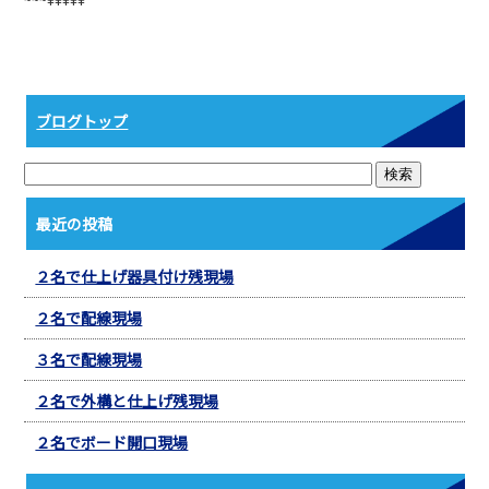
b
o
o
k
ブログトップ
最近の投稿
２名で仕上げ器具付け残現場
２名で配線現場
３名で配線現場
２名で外構と仕上げ残現場
２名でボード開口現場