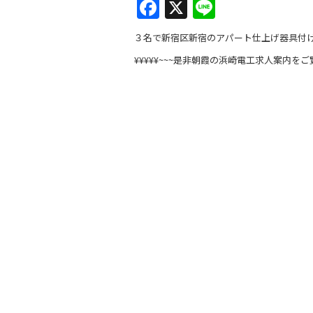
F
X
Li
a
n
３名で新宿区新宿のアパート仕上げ器具付
c
e
¥¥¥¥¥~~~是非朝霞の浜崎電工求人案内をご
e
b
o
o
k