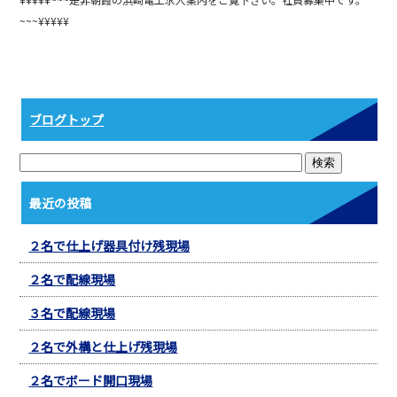
b
~~~¥¥¥¥¥
o
o
k
ブログトップ
最近の投稿
２名で仕上げ器具付け残現場
２名で配線現場
３名で配線現場
２名で外構と仕上げ残現場
２名でボード開口現場