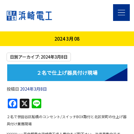
2024 3月 08
日別アーカイブ:
2024年3月8日
２名で仕上げ器具付け現場
投稿日
2024年3月8日
F
X
Li
a
n
２名で世田谷区船橋のコンセント/スイッチBOX取付と北区栄町の仕上げ器
c
e
具付け業務現場
e
¥¥¥¥¥~~~是非朝霞の浜崎電工求人案内をご覧下さい。社員募集中です。