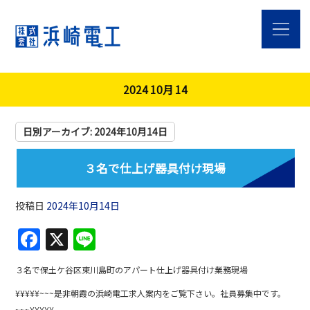
2024 10月 14
日別アーカイブ:
2024年10月14日
３名で仕上げ器具付け現場
投稿日
2024年10月14日
F
X
Li
a
n
３名で保土ケ谷区東川島町のアパート仕上げ器具付け業務現場
c
e
¥¥¥¥¥~~~是非朝霞の浜崎電工求人案内をご覧下さい。社員募集中です。
e
~~~¥¥¥¥¥