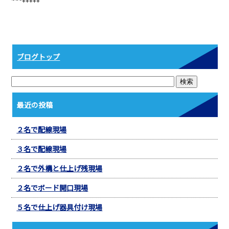
b
o
o
k
ブログトップ
最近の投稿
２名で配線現場
３名で配線現場
２名で外構と仕上げ残現場
２名でボード開口現場
５名で仕上げ器具付け現場