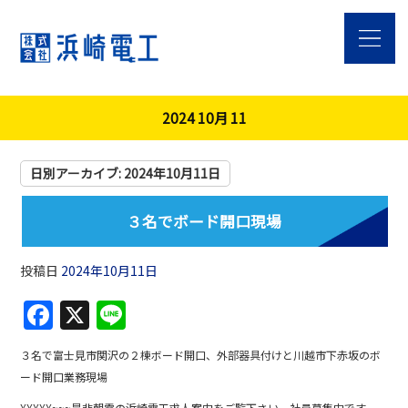
2024 10月 11
日別アーカイブ:
2024年10月11日
３名でボード開口現場
投稿日
2024年10月11日
F
X
Li
a
n
３名で富士見市関沢の２棟ボード開口、外部器具付けと川越市下赤坂のボ
c
e
ード開口業務現場
e
¥¥¥¥¥~~~是非朝霞の浜崎電工求人案内をご覧下さい。社員募集中です。