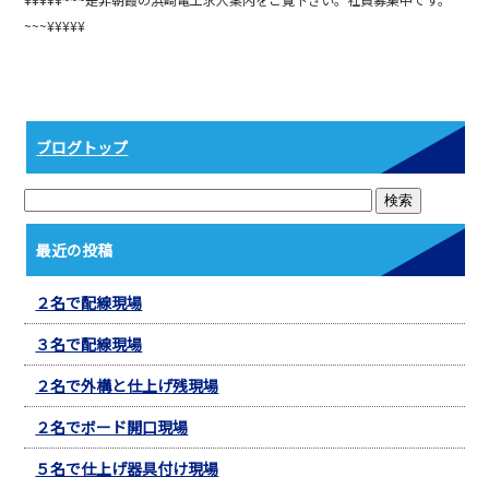
b
~~~¥¥¥¥¥
o
o
k
ブログトップ
最近の投稿
２名で配線現場
３名で配線現場
２名で外構と仕上げ残現場
２名でボード開口現場
５名で仕上げ器具付け現場