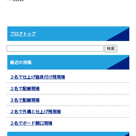
b
o
o
k
ブログトップ
最近の投稿
２名で仕上げ器具付け残現場
２名で配線現場
３名で配線現場
２名で外構と仕上げ残現場
２名でボード開口現場