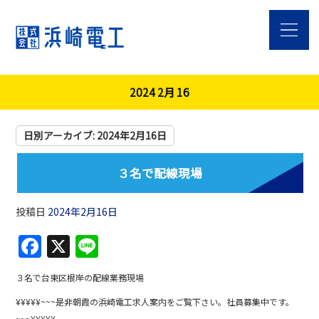
2024 2月 16
日別アーカイブ:
2024年2月16日
３名で配線現場
投稿日
2024年2月16日
F
X
Li
a
n
３名で台東区根岸の配線業務現場
c
e
¥¥¥¥¥~~~是非朝霞の浜崎電工求人案内をご覧下さい。社員募集中です。
e
~~~¥¥¥¥¥