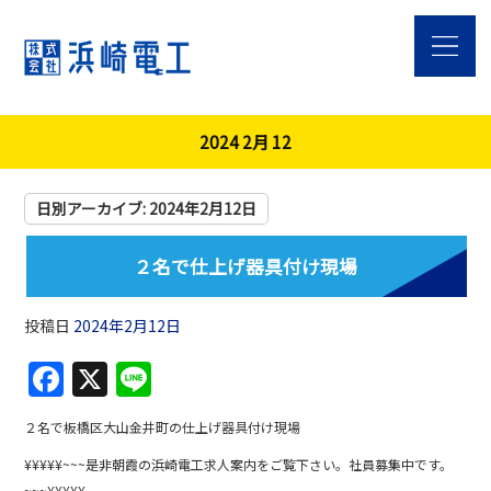
2024 2月 12
日別アーカイブ:
2024年2月12日
２名で仕上げ器具付け現場
投稿日
2024年2月12日
F
X
Li
a
n
２名で板橋区大山金井町の仕上げ器具付け現場
c
e
¥¥¥¥¥~~~是非朝霞の浜崎電工求人案内をご覧下さい。社員募集中です。
e
~~~¥¥¥¥¥