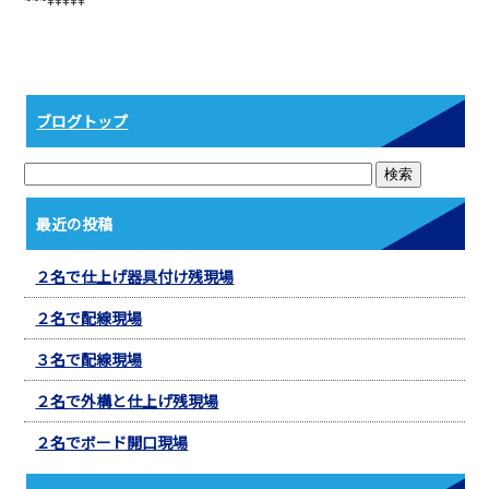
b
o
o
k
ブログトップ
最近の投稿
２名で仕上げ器具付け残現場
２名で配線現場
３名で配線現場
２名で外構と仕上げ残現場
２名でボード開口現場