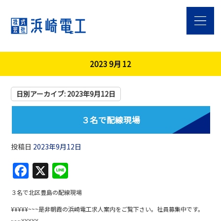
2023 9月 12
日別アーカイブ:
2023年9月12日
３名で配線現場
投稿日
2023年9月12日
F
X
Li
a
n
３名で北区豊島の配線現場
c
e
¥¥¥¥¥~~~是非朝霞の浜崎電工求人案内をご覧下さい。社員募集中です。
e
~~~¥¥¥¥¥