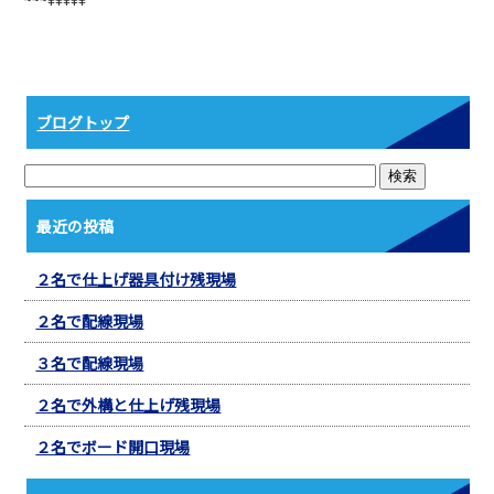
b
o
o
k
ブログトップ
最近の投稿
２名で仕上げ器具付け残現場
２名で配線現場
３名で配線現場
２名で外構と仕上げ残現場
２名でボード開口現場