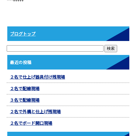
b
o
o
k
ブログトップ
最近の投稿
２名で仕上げ器具付け残現場
２名で配線現場
３名で配線現場
２名で外構と仕上げ残現場
２名でボード開口現場