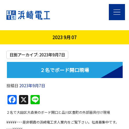
2023 9月 07
日別アーカイブ:
2023年9月7日
２名でボード開口現場
投稿日
2023年9月7日
F
X
Li
a
n
２名で大田区大森東のボード開口と品川区豊町の外部器具付け現場
c
e
¥¥¥¥¥~~~是非朝霞の浜崎電工求人案内をご覧下さい。社員募集中です。
e
~~~¥¥¥¥¥