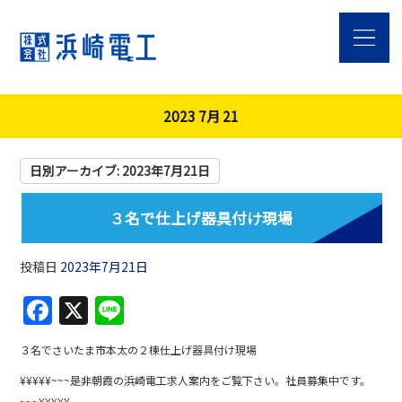
2023 7月 21
日別アーカイブ:
2023年7月21日
３名で仕上げ器具付け現場
投稿日
2023年7月21日
F
X
Li
a
n
３名でさいたま市本太の２棟仕上げ器具付け現場
c
e
¥¥¥¥¥~~~是非朝霞の浜崎電工求人案内をご覧下さい。社員募集中です。
e
~~~¥¥¥¥¥