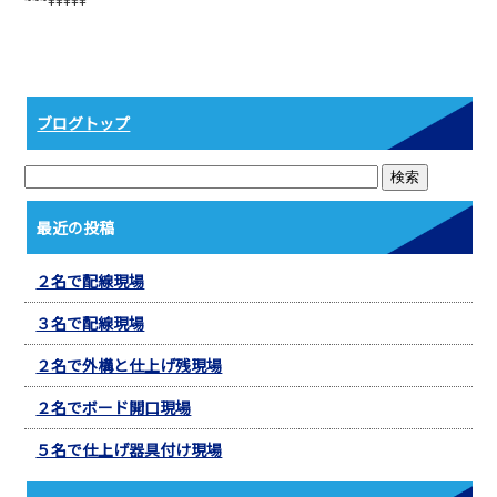
b
o
o
k
ブログトップ
最近の投稿
２名で配線現場
３名で配線現場
２名で外構と仕上げ残現場
２名でボード開口現場
５名で仕上げ器具付け現場