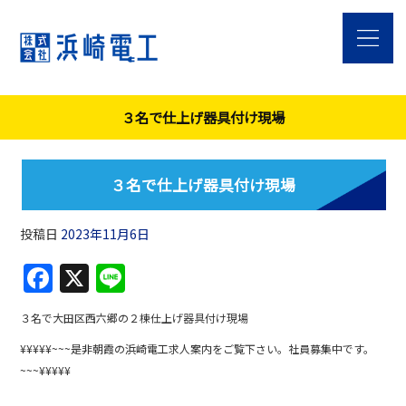
３名で仕上げ器具付け現場
３名で仕上げ器具付け現場
投稿日
2023年11月6日
F
X
Li
a
n
３名で大田区西六郷の２棟仕上げ器具付け現場
c
e
¥¥¥¥¥~~~是非朝霞の浜崎電工求人案内をご覧下さい。社員募集中です。
e
~~~¥¥¥¥¥
b