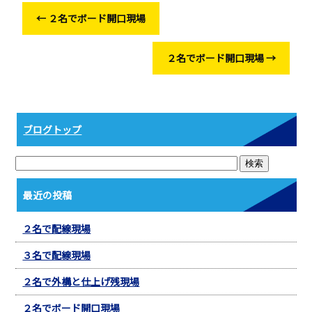
o
←
２名でボード開口現場
o
k
２名でボード開口現場
→
ブログトップ
最近の投稿
２名で配線現場
３名で配線現場
２名で外構と仕上げ残現場
２名でボード開口現場