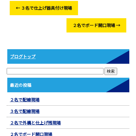
o
←
３名で仕上げ器具付け現場
o
k
２名でボード開口現場
→
ブログトップ
最近の投稿
２名で配線現場
３名で配線現場
２名で外構と仕上げ残現場
２名でボード開口現場