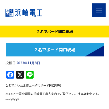
２名でボード開口現場
２名でボード開口現場
投稿日
2023年11月8日
F
X
Li
a
n
２名でさいたま市上木崎のボード開口現場
c
e
¥¥¥¥¥~~~是非朝霞の浜崎電工求人案内をご覧下さい。社員募集中です。
e
~~~¥¥¥¥¥
b