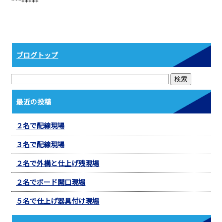
b
o
o
k
ブログトップ
最近の投稿
２名で配線現場
３名で配線現場
２名で外構と仕上げ残現場
２名でボード開口現場
５名で仕上げ器具付け現場