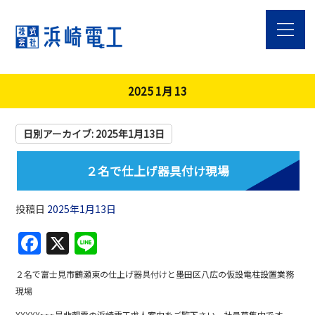
2025 1月 13
日別アーカイブ:
2025年1月13日
２名で仕上げ器具付け現場
投稿日
2025年1月13日
F
X
Li
a
n
２名で富士見市鶴瀬東の仕上げ器具付けと墨田区八広の仮設電柱設置業務
c
e
現場
e
¥¥¥¥¥~~~是非朝霞の浜崎電工求人案内をご覧下さい。社員募集中です。