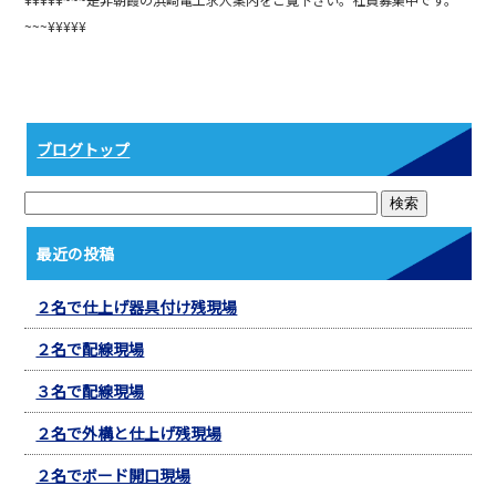
b
~~~¥¥¥¥¥
o
o
k
ブログトップ
最近の投稿
２名で仕上げ器具付け残現場
２名で配線現場
３名で配線現場
２名で外構と仕上げ残現場
２名でボード開口現場