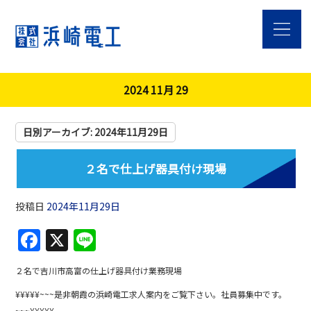
2024 11月 29
日別アーカイブ:
2024年11月29日
２名で仕上げ器具付け現場
投稿日
2024年11月29日
F
X
Li
a
n
２名で吉川市高富の仕上げ器具付け業務現場
c
e
¥¥¥¥¥~~~是非朝霞の浜崎電工求人案内をご覧下さい。社員募集中です。
e
~~~¥¥¥¥¥