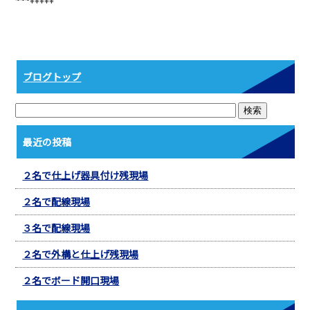
b
o
o
k
ブログトップ
最近の投稿
２名で仕上げ器具付け残現場
２名で配線現場
３名で配線現場
２名で外構と仕上げ残現場
２名でボード開口現場