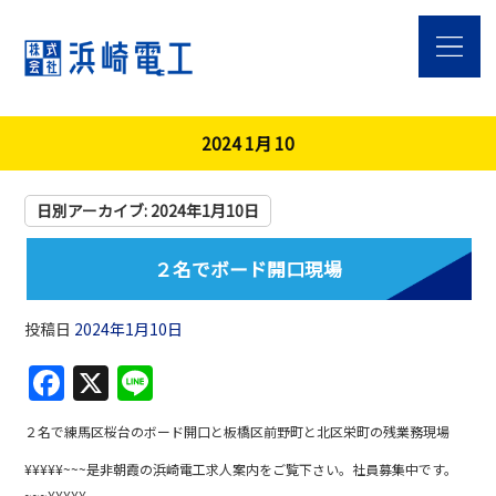
2024 1月 10
日別アーカイブ:
2024年1月10日
２名でボード開口現場
投稿日
2024年1月10日
F
X
Li
a
n
２名で練馬区桜台のボード開口と板橋区前野町と北区栄町の残業務現場
c
e
¥¥¥¥¥~~~是非朝霞の浜崎電工求人案内をご覧下さい。社員募集中です。
e
~~~¥¥¥¥¥