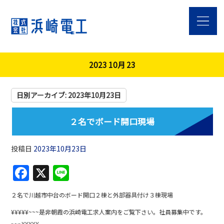
2023 10月 23
日別アーカイブ:
2023年10月23日
２名でボード開口現場
投稿日
2023年10月23日
F
X
Li
a
n
２名で川越市中台のボード開口２棟と外部器具付け３棟現場
c
e
¥¥¥¥¥~~~是非朝霞の浜崎電工求人案内をご覧下さい。社員募集中です。
e
~~~¥¥¥¥¥