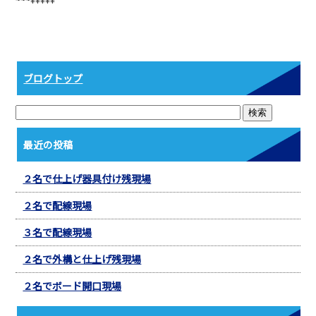
b
o
o
k
ブログトップ
最近の投稿
２名で仕上げ器具付け残現場
２名で配線現場
３名で配線現場
２名で外構と仕上げ残現場
２名でボード開口現場