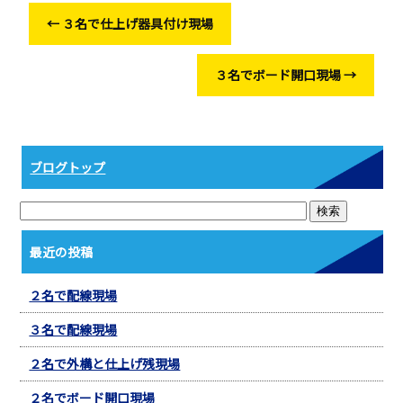
o
←
３名で仕上げ器具付け現場
o
k
３名でボード開口現場
→
ブログトップ
最近の投稿
２名で配線現場
３名で配線現場
２名で外構と仕上げ残現場
２名でボード開口現場