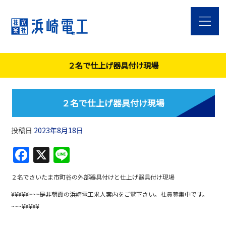
２名で仕上げ器具付け現場
２名で仕上げ器具付け現場
投稿日
2023年8月18日
F
X
Li
a
n
２名でさいたま市町谷の外部器具付けと仕上げ器具付け現場
c
e
¥¥¥¥¥~~~是非朝霞の浜崎電工求人案内をご覧下さい。社員募集中です。
e
~~~¥¥¥¥¥
b