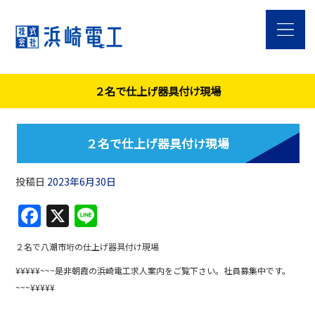
２名で仕上げ器具付け現場
２名で仕上げ器具付け現場
投稿日
2023年6月30日
F
X
Li
a
n
２名で八潮市垳の仕上げ器具付け現場
c
e
¥¥¥¥¥~~~是非朝霞の浜崎電工求人案内をご覧下さい。社員募集中です。
e
~~~¥¥¥¥¥
b