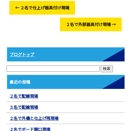
o
←
２名で仕上げ器具付け現場
o
k
２名で外部器具付け現場
→
ブログトップ
最近の投稿
２名で配線現場
３名で配線現場
２名で外構と仕上げ残現場
２名でボード開口現場