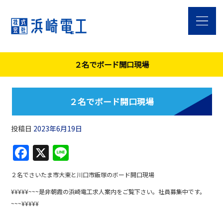
２名でボード開口現場
２名でボード開口現場
投稿日
2023年6月19日
F
X
Li
a
n
２名でさいたま市大東と川口市飯塚のボード開口現場
c
e
¥¥¥¥¥~~~是非朝霞の浜崎電工求人案内をご覧下さい。社員募集中です。
e
~~~¥¥¥¥¥
b