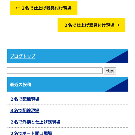
o
←
２名で仕上げ器具付け現場
o
k
２名で仕上げ器具付け現場
→
ブログトップ
最近の投稿
２名で配線現場
３名で配線現場
２名で外構と仕上げ残現場
２名でボード開口現場