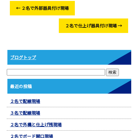
o
←
２名で外部器具付け現場
o
k
２名で仕上げ器具付け現場
→
ブログトップ
最近の投稿
２名で配線現場
３名で配線現場
２名で外構と仕上げ残現場
２名でボード開口現場