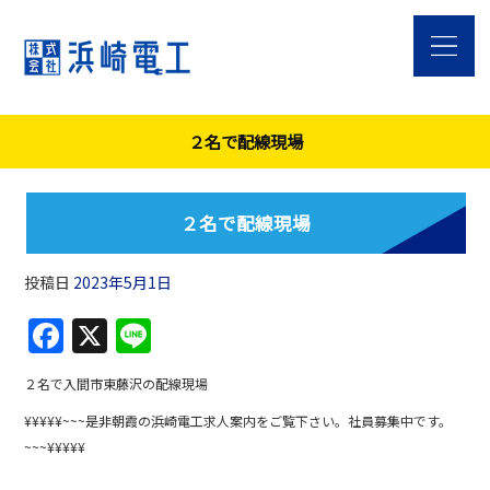
２名で配線現場
２名で配線現場
投稿日
2023年5月1日
F
X
Li
a
n
２名で入間市東藤沢の配線現場
c
e
¥¥¥¥¥~~~是非朝霞の浜崎電工求人案内をご覧下さい。社員募集中です。
e
~~~¥¥¥¥¥
b