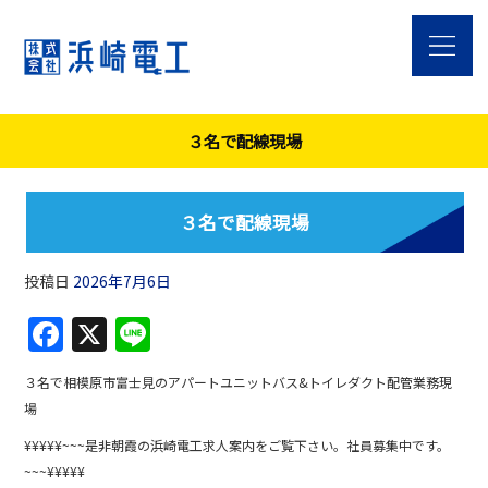
３名で配線現場
３名で配線現場
投稿日
2026年7月6日
F
X
Li
a
n
３名で相模原市富士見のアパートユニットバス&トイレダクト配管業務現
c
e
場
e
¥¥¥¥¥~~~是非朝霞の浜崎電工求人案内をご覧下さい。社員募集中です。
b
~~~¥¥¥¥¥