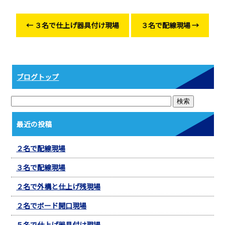
o
o
←
３名で仕上げ器具付け現場
３名で配線現場
→
k
ブログトップ
最近の投稿
２名で配線現場
３名で配線現場
２名で外構と仕上げ残現場
２名でボード開口現場
５名で仕上げ器具付け現場