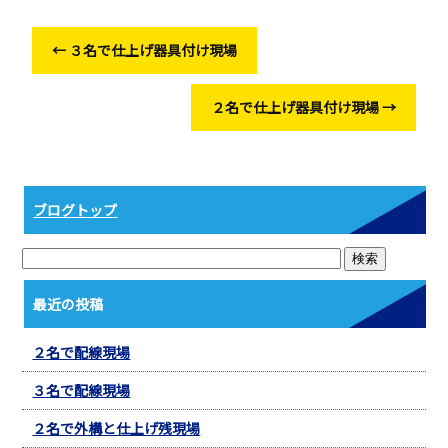
o
o
←
３名で仕上げ器具付け現場
k
２名で仕上げ器具付け現場
→
ブログトップ
最近の投稿
２名で配線現場
３名で配線現場
２名で外構と仕上げ残現場