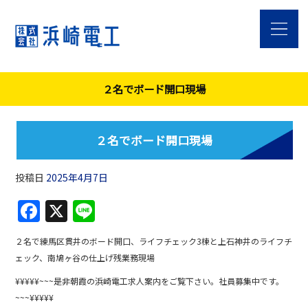
２名でボード開口現場
２名でボード開口現場
投稿日
2025年4月7日
F
X
Li
a
n
２名で練馬区貫井のボード開口、ライフチェック3棟と上石神井のライフチ
c
e
ェック、南鳩ヶ谷の仕上げ残業務現場
e
¥¥¥¥¥~~~是非朝霞の浜崎電工求人案内をご覧下さい。社員募集中です。
b
~~~¥¥¥¥¥