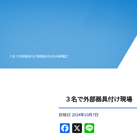
３名で外部器具付け現場|株式会社浜崎電工
３名で外部器具付け現場
投稿日
2024年10月7日
F
X
Li