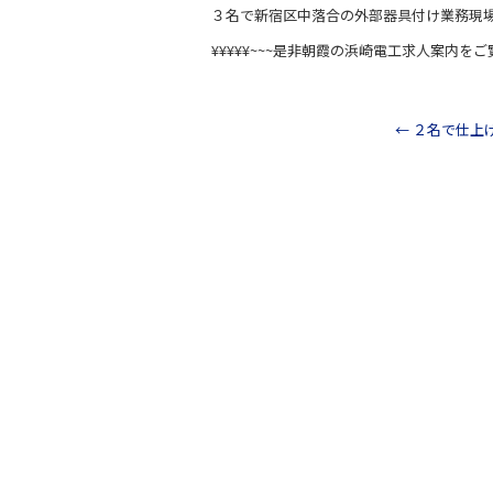
a
n
３名で新宿区中落合の外部器具付け業務現
c
e
¥¥¥¥¥~~~是非朝霞の浜崎電工求人案内をご
e
b
o
←
２名で仕上
o
k