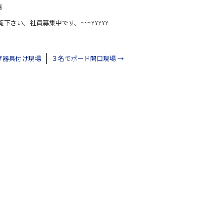
場
覧下さい。社員募集中です。~~~¥¥¥¥¥
げ器具付け現場
３名でボード開口現場
→