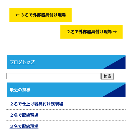
o
o
←
３名で外部器具付け現場
k
２名で外部器具付け現場
→
ブログトップ
最近の投稿
２名で仕上げ器具付け残現場
２名で配線現場
３名で配線現場