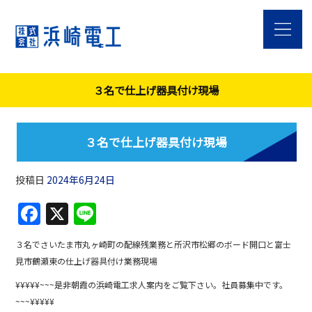
３名で仕上げ器具付け現場
３名で仕上げ器具付け現場
投稿日
2024年6月24日
F
X
Li
a
n
３名でさいたま市丸ヶ崎町の配線残業務と所沢市松郷のボード開口と富士
c
e
見市鶴瀬東の仕上げ器具付け業務現場
e
¥¥¥¥¥~~~是非朝霞の浜崎電工求人案内をご覧下さい。社員募集中です。
b
~~~¥¥¥¥¥