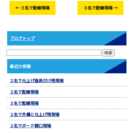
o
←
３名で配線現場
３名で配線現場
→
o
k
ブログトップ
最近の投稿
２名で仕上げ器具付け残現場
２名で配線現場
３名で配線現場
２名で外構と仕上げ残現場
２名でボード開口現場