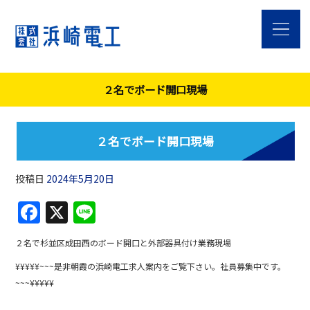
２名でボード開口現場
２名でボード開口現場
投稿日
2024年5月20日
F
X
Li
a
n
２名で杉並区成田西のボード開口と外部器具付け業務現場
c
e
¥¥¥¥¥~~~是非朝霞の浜崎電工求人案内をご覧下さい。社員募集中です。
e
~~~¥¥¥¥¥
b