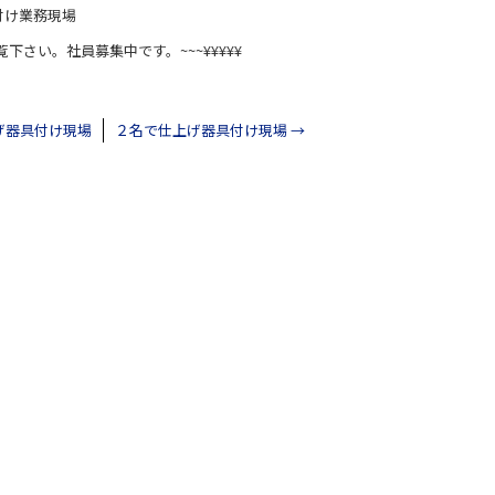
付け業務現場
覧下さい。社員募集中です。~~~¥¥¥¥¥
げ器具付け現場
２名で仕上げ器具付け現場
→