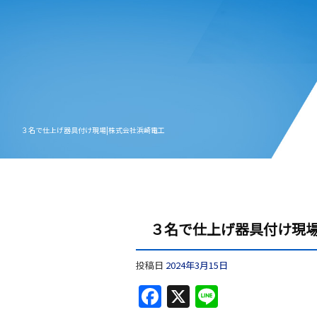
３名で仕上げ器具付け現場|株式会社浜崎電工
３名で仕上げ器具付け現
投稿日
2024年3月15日
F
X
Li