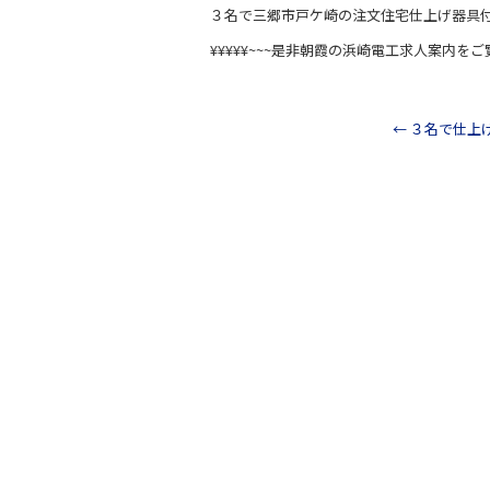
a
n
３名で三郷市戸ケ崎の注文住宅仕上げ器具
c
e
¥¥¥¥¥~~~是非朝霞の浜崎電工求人案内をご
e
b
o
←
３名で仕上
o
k