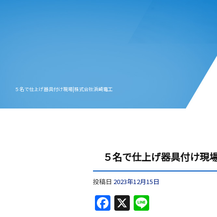
５名で仕上げ器具付け現場|株式会社浜崎電工
５名で仕上げ器具付け現
投稿日
2023年12月15日
F
X
Li