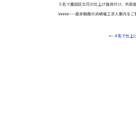
a
n
５名で墨田区立花の仕上げ器具付け、外部
c
e
¥¥¥¥¥~~~是非朝霞の浜崎電工求人案内をご
e
b
o
←
４名で仕上
o
k