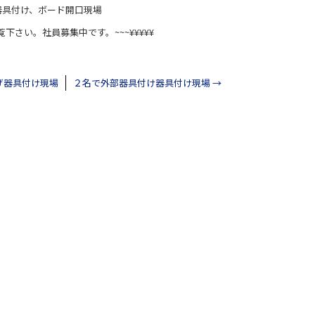
器具付け、ボード開口現場
覧下さい。社員募集中です。~~~¥¥¥¥¥
げ器具付け現場
２名で外部器具付け器具付け現場
→