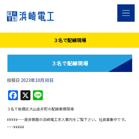
３名で配線現場
３名で配線現場
投稿日
2023年10月30日
F
X
Li
a
n
３名で板橋区大山金井町の配線業務現場
c
e
¥¥¥¥¥~~~是非朝霞の浜崎電工求人案内をご覧下さい。社員募集中です。
e
~~~¥¥¥¥¥
b