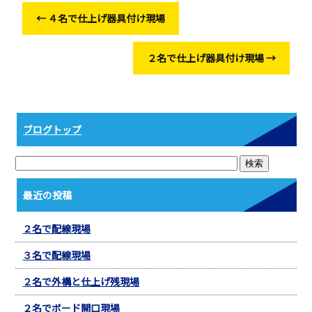
o
←
４名で仕上げ器具付け現場
o
k
２名で仕上げ器具付け現場
→
ブログトップ
最近の投稿
２名で配線現場
３名で配線現場
２名で外構と仕上げ残現場
２名でボード開口現場